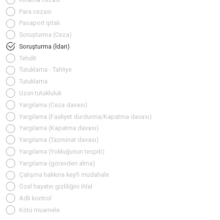
Para cezası
Pasaport iptali
Soruşturma (Ceza)
Soruşturma (İdari)
Tehdit
Tutuklama - Tahliye
Tutuklama
Uzun tutukluluk
Yargılama (Ceza davası)
Yargılama (Faaliyet durdurma/Kapatma davası)
Yargılama (Kapatma davası)
Yargılama (Tazminat davası)
Yargılama (Yokluğunun tespiti)
Yargılama (görevden alma)
Çalışma hakkına keyfi müdahale
Özel hayatın gizliliğini ihlal
Adli kontrol
Kötü muamele