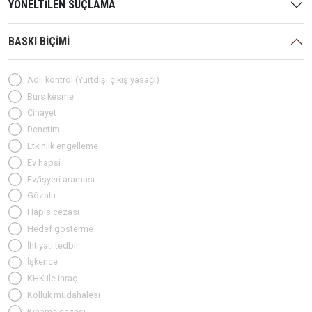
YÖNELTİLEN SUÇLAMA
BASKI BİÇİMİ
Adli kontrol (Yurtdışı çıkış yasağı)
Burs kesme
Cinayet
Denetim
Etkinlik engelleme
Ev hapsi
Ev/işyeri araması
Gözaltı
Hapis cezası
Hedef gösterme
İhtiyati tedbir
İşkence
KHK ile ihraç
Kolluk müdahalesi
Kınama cezası