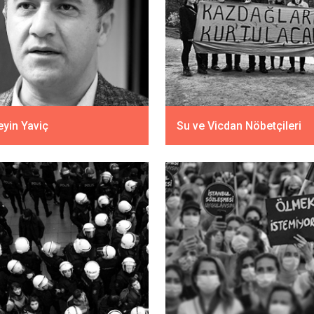
yin Yaviç
Su ve Vicdan Nöbetçileri