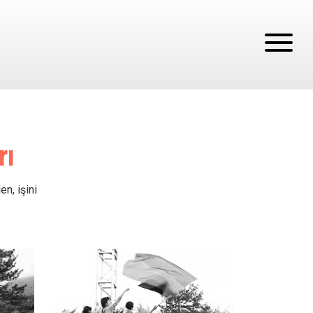
rı
n, işini