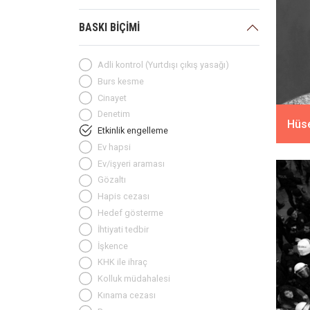
BASKI BİÇİMİ
Adli kontrol (Yurtdışı çıkış yasağı)
Burs kesme
Cinayet
Denetim
Hüse
Etkinlik engelleme
Ev hapsi
Ev/işyeri araması
Gözaltı
Hapis cezası
Hedef gösterme
İhtiyati tedbir
İşkence
KHK ile ihraç
Kolluk müdahalesi
Kınama cezası