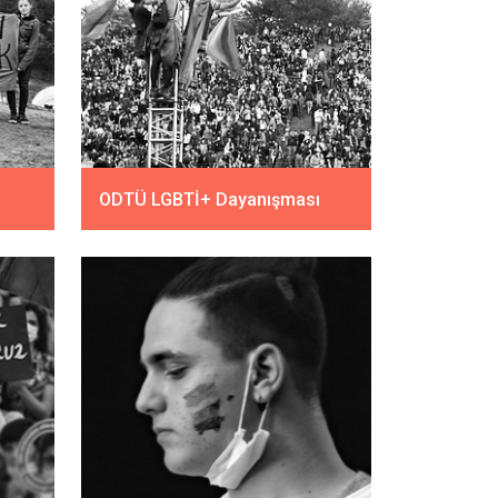
ODTÜ LGBTİ+ Dayanışması