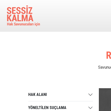
Ana içeriğe atla
R
Savunuc
HAK ALANI
YÖNELTİLEN SUÇLAMA