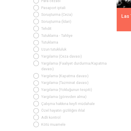
Para cezası
Pasaport iptali
Soruşturma (Ceza)
Las 
Soruşturma (İdari)
Tehdit
Tutuklama - Tahliye
Tutuklama
Uzun tutukluluk
Yargılama (Ceza davası)
Yargılama (Faaliyet durdurma/Kapatma
davası)
Yargılama (Kapatma davası)
Yargılama (Tazminat davası)
Yargılama (Yokluğunun tespiti)
Yargılama (görevden alma)
Çalışma hakkına keyfi müdahale
Özel hayatın gizliliğini ihlal
Adli kontrol
Kötü muamele