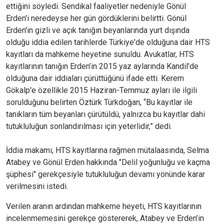
ettiğini söyledi. Sendikal faaliyetler nedeniyle Gönül
Erden'i neredeyse her gün gördüklerini belirtti. Gönül
Erden'in gizli ve açık tanığın beyanlarında yurt dışında
olduğu iddia edilen tarihlerde Türkiye'de olduğuna dair HTS
kayıtları da mahkeme heyetine sunuldu. Avukatlar, HTS
kayıtlarının tanığın Erden’in 2015 yaz aylarında Kandil'de
olduğuna dair iddiaları çürüttüğünü ifade etti. Kerem
Gökalp'e özellikle 2015 Haziran-Temmuz ayları ile ilgili
sorulduğunu belirten Öztürk Türkdoğan, “Bu kayıtlar ile
tanıkların tüm beyanları çürütüldü, yalnızca bu kayıtlar dahi
tutukluluğun sonlandırılması için yeterlidir,” dedi.
İddia makamı, HTS kayıtlarına rağmen mütalaasında, Selma
Atabey ve Gönül Erden hakkında "Delil yoğunluğu ve kaçma
şüphesi" gerekçesiyle tutukluluğun devamı yönünde karar
verilmesini istedi.
Verilen aranın ardından mahkeme heyeti, HTS kayıtlarının
incelenmemesini gerekçe göstererek, Atabey ve Erden’in