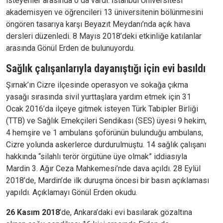
isteyenler arasında o da vardı. İstanbul Üniversitesi
akademisyen ve öğrencileri 13 üniversitenin bölünmesini
öngören tasarıya karşı Beyazıt Meydanı’nda açık hava
dersleri düzenledi. 8 Mayıs 2018’deki etkinliğe katılanlar
arasında Gönül Erden de bulunuyordu.
Sağlık çalışanlarıyla dayanıştığı için evi basıldı
Şırnak’ın Cizre ilçesinde operasyon ve sokağa çıkma
yasağı sırasında sivil yurttaşlara yardım etmek için 31
Ocak 2016’da ilçeye gitmek isteyen Türk Tabipler Birliği
(TTB) ve Sağlık Emekçileri Sendikası (SES) üyesi 9 hekim,
4 hemşire ve 1 ambulans şoförünün bulunduğu ambulans,
Cizre yolunda askerlerce durdurulmuştu. 14 sağlık çalışanı
hakkında “silahlı terör örgütüne üye olmak” iddiasıyla
Mardin 3. Ağır Ceza Mahkemesi’nde dava açıldı. 28 Eylül
2018’de, Mardin’de ilk duruşma öncesi bir basın açıklaması
yapıldı. Açıklamayı Gönül Erden okudu.
26 Kasım 2018
’de, Ankara’daki evi basılarak gözaltına