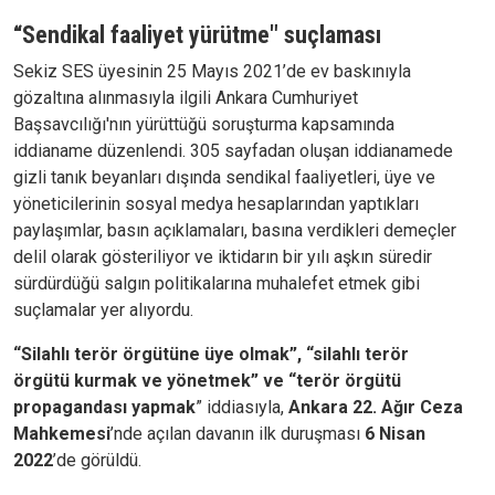
“Sendikal faaliyet yürütme" suçlaması
Sekiz SES üyesinin 25 Mayıs 2021’de ev baskınıyla
gözaltına alınmasıyla ilgili Ankara Cumhuriyet
Başsavcılığı'nın yürüttüğü soruşturma kapsamında
iddianame düzenlendi. 305 sayfadan oluşan iddianamede
gizli tanık beyanları dışında sendikal faaliyetleri, üye ve
yöneticilerinin sosyal medya hesaplarından yaptıkları
paylaşımlar, basın açıklamaları, basına verdikleri demeçler
delil olarak gösteriliyor ve iktidarın bir yılı aşkın süredir
sürdürdüğü salgın politikalarına muhalefet etmek gibi
suçlamalar yer alıyordu.
“Silahlı terör örgütüne üye olmak”, “silahlı terör
örgütü kurmak ve yönetmek” ve “terör örgütü
propagandası yapmak
” iddiasıyla,
Ankara 22. Ağır Ceza
Mahkemesi
’nde açılan davanın ilk duruşması
6 Nisan
2022
’de görüldü.