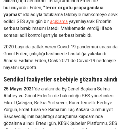
alınan çoğu sendikacı 16 kişi arasında Erden de
bulunuyordu. Erden,
“terör örgütü propagandası
yapmak
” iddiasıyla tutuklama talebiyle mahkemeye sevk
edildi. SES aynı gün bir
açıklama
yayımlayarak Erden’in
serbest bırakılmasını istedi. Mahkemede verdiği ifade
sonrası adli kontrol şartıyla serbest bırakıldı.
2020 başında patlak veren Covid-19 pandemisi sırasında
Gönül Erden, çalıştığı hastanede hastalığa yakalandı.
Annesi Fadime Erden, Ocak 2021’de Covid-19 nedeniyle
hayatını kaybetti.
Sendikal faaliyetler sebebiyle gözaltına alındı
25 Mayıs 2021
’de aralarında Eş Genel Başkanı Selma
Atabey ve Gönül Erden’in de bulunduğu SES yöneticileri
Fikret Çalağan, Belkıs Yurtsever, Rona Temelli, Bedriye
Yorgun, Erdal Turan ve Ramazan Taş Ankara Cumhuriyet
Başsavcılığı’nın başlattığı soruşturma kapsamında
gözaltına alındı. Ertesi gün, KESK Şubeler Platformu, SES