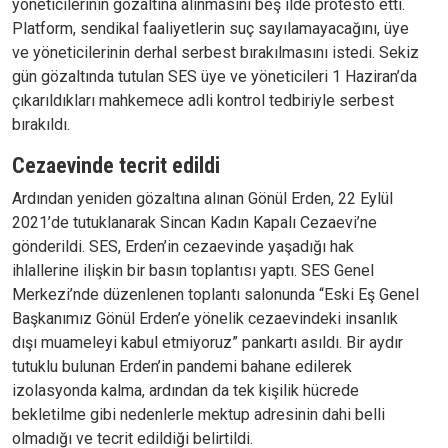
yöneticilerinin gözaltına alınmasını beş ilde protesto etti.
Platform, sendikal faaliyetlerin suç sayılamayacağını, üye
ve yöneticilerinin derhal serbest bırakılmasını istedi. Sekiz
gün gözaltında tutulan SES üye ve yöneticileri 1 Haziran’da
çıkarıldıkları mahkemece adli kontrol tedbiriyle serbest
bırakıldı.
Cezaevinde tecrit edildi
Ardından yeniden gözaltına alınan Gönül Erden, 22 Eylül
2021’de tutuklanarak Sincan Kadın Kapalı Cezaevi’ne
gönderildi. SES, Erden’in cezaevinde yaşadığı hak
ihlallerine ilişkin bir basın toplantısı yaptı. SES Genel
Merkezi’nde düzenlenen toplantı salonunda “Eski Eş Genel
Başkanımız Gönül Erden’e yönelik cezaevindeki insanlık
dışı muameleyi kabul etmiyoruz” pankartı asıldı. Bir aydır
tutuklu bulunan Erden’in pandemi bahane edilerek
izolasyonda kalma, ardından da tek kişilik hücrede
bekletilme gibi nedenlerle mektup adresinin dahi belli
olmadığı ve tecrit edildiği belirtildi.