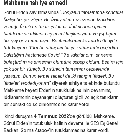
Mahkeme tahliye etmedi
Gönül Erden savunmasında “
Dosyanın tamamında sendikal
faaliyetler yer alıyor. Bu faaliyetlerimiz üzerine tanıkların
verdiği ifadelerin hepsi yalandır. İfadelerinde geçen
tarihlerde sendikanın eş genel başkanıydım ve yaptığım
her şey göz önündeydi. Bu ifadelerden kaynaklı altı aydır
tutukluyum. Tüm bu süreçleri bir yas sürecinde geçirdim.
Çalıştığım hastanede Covid-19’a yakalandım, anneme
bulaştırdım ve annemin ölümüne sebep oldum. Benim için
çok zor bir süreçti. Bu sürecin tamamını cezaevinde
yaşadım. Bunun temel sebebi de iki tanığın ifadesi. Bu
ifadeleri reddediyorum
” diyerek tahliye talebinde bulundu.
Mahkeme heyeti Erden'in tutukluluk halinin devamına,
iddianamenin dayanağını oluşturan gizli ve açık tanıkların
bir sonraki celse dinlenmesine karar verdi.
İkinci duruşma
4 Temmuz 2022
’de görüldü. Mahkeme,
Gönül Erden’in tutukluluk halinin devamı ile SES Eş Genel
Başkanı Selma Atabey’in tutuklanmasına karar verdi.